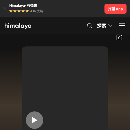
Himalaya-有聲書
打開 App
4.8k 安裝
探索