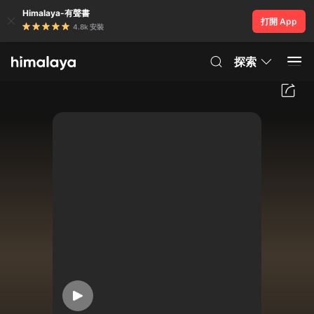
Himalaya-有聲書
打開 App
4.8k 安裝
探索