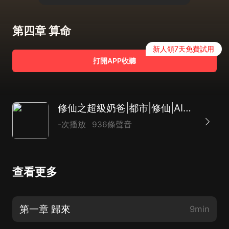
第四章 算命
新人領7天免費試用
打開APP收聽
修仙之超級奶爸|都市|修仙|AI多播
-次播放
936條聲音
查看更多
第一章 歸來
9min