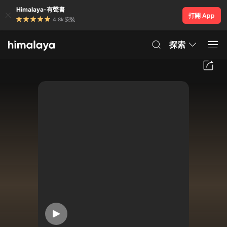
Himalaya-有聲書
打開 App
4.8k 安裝
探索