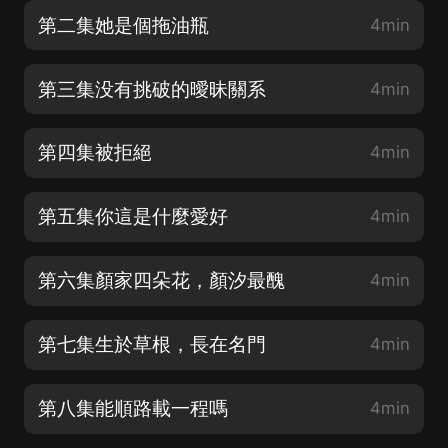
第二集她是個拖油瓶
4min
第三集没有挑破的曖昧關系
4min
第四集被拒絕
4min
第五集你這是什麼愛好
4min
第六集顏家四朵花，顏汐最醜
4min
第七集生於草根，長在名門
4min
第八集能順路載一程嗎
4min