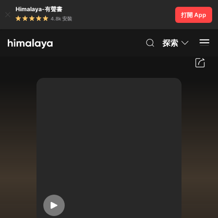
Himalaya-有聲書
打開 App
4.8k 安裝
探索