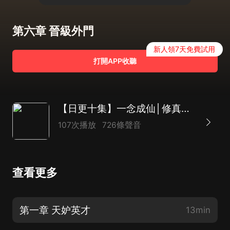
第六章 晉級外門
新人領7天免費試用
打開APP收聽
【日更十集】一念成仙│修真玄幻│熱血|AI
107次播放
726條聲音
查看更多
第一章 天妒英才
13min