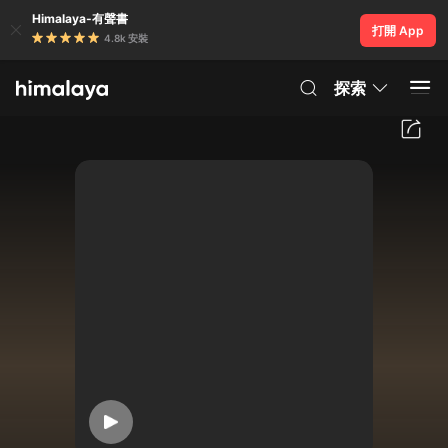
Himalaya-有聲書
打開 App
4.8k 安裝
探索