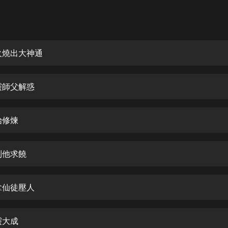
灰姑娘音樂
郭德綱於謙相聲全集
德雲社郭德綱相聲VIP
火燒出大神通
安全警長啦咘啦哆·假期篇|新篇章加
更|寶寶巴士故事
靈師父解惑
寶寶巴士
凡人修仙傳|楊洋主演影視原著|薑廣
濤配音多播版本
始修煉
光合積木
到他求饒
摸金天師【第一季】（紫襟演播）
有聲的紫襟
拿仙徒壓人
無敵六皇子|爆笑穿越|無敵流皇子|安
燃領銜有聲小說
安燃
靈大成