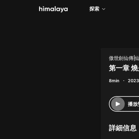
探索
全部
小說
個人成長
傲世劍仙傳|仙
相聲評書
第一章 
兒童
8min
2023
歷史
情感治愈
播放
健康養生
商業財經
詳細信息
廣播劇