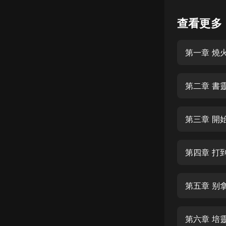
懸疑
查看更多
科幻
第一章 燒
好書精講
外語
第二章 書
耽美
認知思維
第三章 開
人文
音樂
第四章 打
粵語
第五章 别
頭條
娛樂
第六章 培