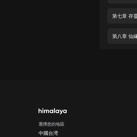
經典名著
人物傳記
第七章 存
電影
生活
第八章 仙
英語
日語
課程
少兒教育
二次元
教育培訓
IT科技
選擇您的地區
汽車
中國台湾