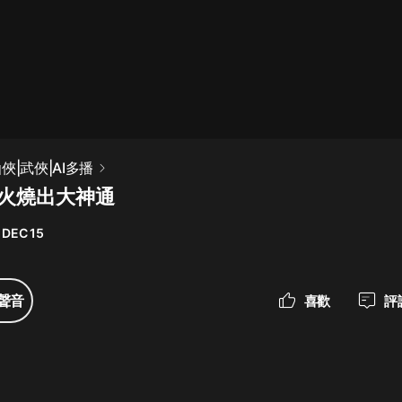
最佳女婿｜都市異能多人有聲劇｜一
種侃侃｜有聲小說
一種侃侃
米小圈上學記:一二三年級 | 暢銷出版
俠|武俠|AI多播
物
燒火燒出大神通
米小圈
 DEC 15
破壞者聯盟篇1-4季·猴子警長科學探
案記|寶寶巴士
寶寶巴士
聲音
喜歡
評
大奉打更人丨頭陀淵領銜多人有聲
劇|暢聽全集|王鶴棣、田曦薇主演影
視劇原著|賣報小郎君
頭陀淵講故事
總有這樣的歌只想一個人聽