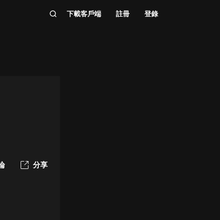
下載客戶端
註冊
登錄
論
分享