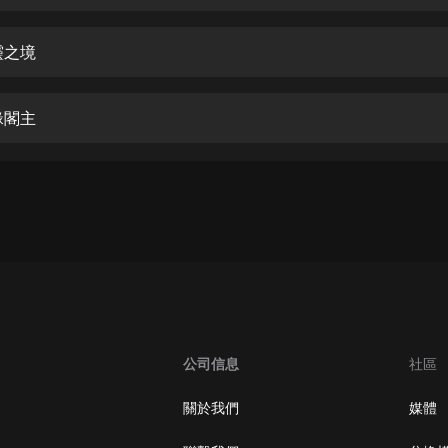
生命科學篇1-2·猴子警長科學探案記|
寶寶巴士科普
寶寶巴士
靈之境
【新民間劇場】我的老千江湖｜ 有聲
的紫襟｜ 魔幻千手
緣閣主
有聲的紫襟
《夜色鋼琴曲》
夜色鋼琴曲趙海洋
太荒吞天訣丨熱血玄幻丨紫襟領銜有
聲劇
有聲的紫襟
嫡女貴嫁 | 一刀蘇蘇團隊制作 | 古言
宮鬥重生爽文 多人有聲劇
公司信息
社區
一刀蘇蘇
中國大案紀實 | 每日一驚案！真實案
關於我們
媒體
件恐怖刑偵尚文
大舌頭尚文