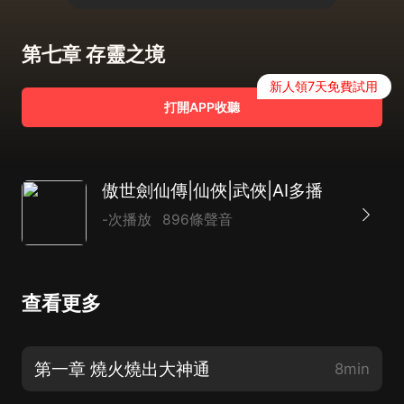
第七章 存靈之境
新人領7天免費試用
打開APP收聽
傲世劍仙傳|仙俠|武俠|AI多播
-次播放
896條聲音
查看更多
第一章 燒火燒出大神通
8min