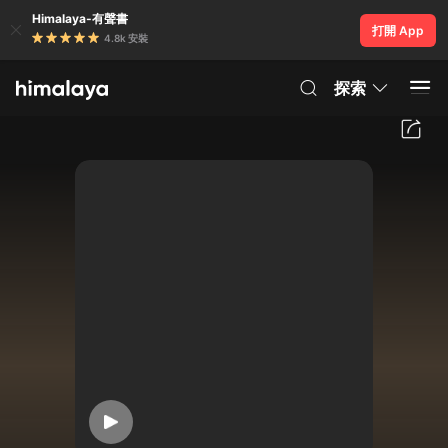
Himalaya-有聲書
打開 App
4.8k 安裝
探索