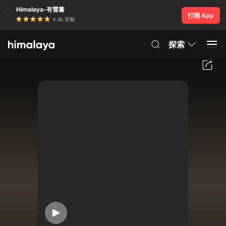
Himalaya-有聲書
打開 App
4.8k 安裝
探索