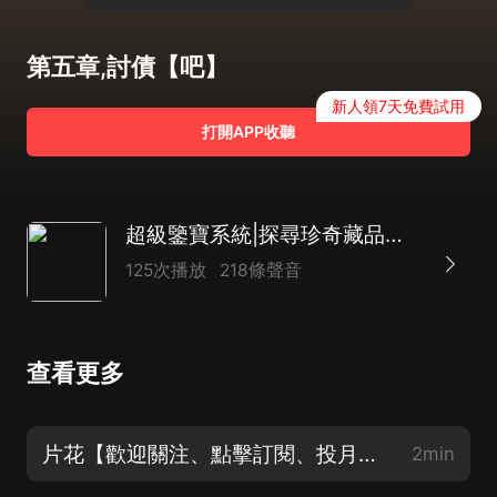
第五章,討債【吧】
新人領7天免費試用
打開APP收聽
超級鑒寶系統|探尋珍奇藏品的秘密| 超凡鑒寶| AI多播
125次播放
218條聲音
查看更多
片花【歡迎關注、點擊訂閱、投月票支持主播吧】
2min