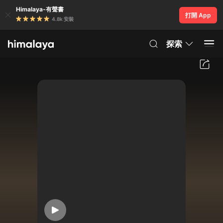
Himalaya-有聲書
打開 App
4.8k 安裝
探索