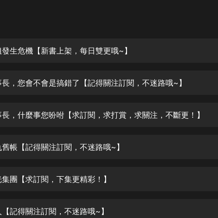
灰姑娘音樂
郭德綱於謙相聲全集
德雲社郭德綱相聲VIP
姐發生危機【新書上架，每日雙更哦~】
安全警長啦咘啦哆·假期篇|新篇章加
更|寶寶巴士故事
事長，您會不會是搞錯了【記得關注訂閱，不迷路哦~】
寶寶巴士
凡人修仙傳|楊洋主演影視原著|薑廣
濤配音多播版本
事長，什麼事您吩咐【求訂閱，求打賞，求關注，不斷更！】
光合積木
仇舊帳【記得關注訂閱，不迷路哦~】
摸金天師【第一季】（紫襟演播）
有聲的紫襟
光集團【求訂閱，下集更精彩！】
無敵六皇子|爆笑穿越|無敵流皇子|安
燃領銜有聲小說
安燃
人【記得關注訂閱，不迷路哦~】