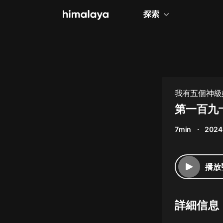
探索
全部
小說
個人成長
我有五個神級姐
相聲評書
第一百九
兒童
7min
2024
歷史
情感治愈
播放
健康養生
商業財經
詳細信息
廣播劇