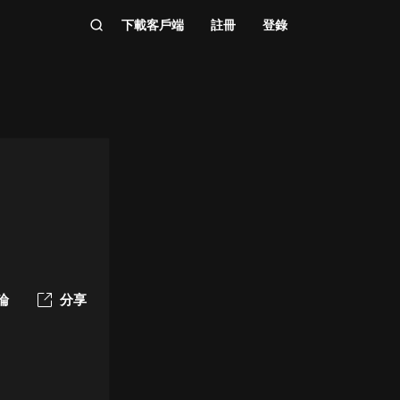
下載客戶端
註冊
登錄
論
分享