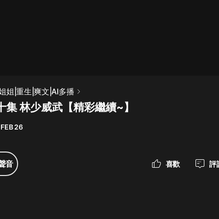
最佳女婿｜都市異能多人有聲劇｜一
種侃侃｜有聲小說
一種侃侃
米小圈上學記:一二三年級 | 暢銷出版
姐|重生|爽文|AI多播
物
十集 林少威武【精彩繼續~】
米小圈
 FEB 26
破壞者聯盟篇1-4季·猴子警長科學探
案記|寶寶巴士
寶寶巴士
聲音
喜歡
評
大奉打更人丨頭陀淵領銜多人有聲
劇|暢聽全集|王鶴棣、田曦薇主演影
視劇原著|賣報小郎君
頭陀淵講故事
總有這樣的歌只想一個人聽