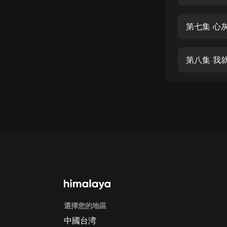
經典名著
人物傳記
第七集 心
電影
生活
第八集 我
英語
日語
課程
少兒教育
二次元
教育培訓
IT科技
選擇您的地區
汽車
中國台湾