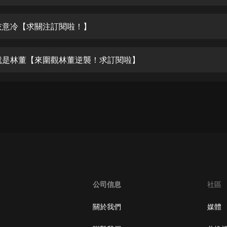
生命科學篇1-2·猴子警長科學探案記|
寶寶巴士科普
寶寶巴士
灰意冷【求關注訂閱啦！】
【新民間劇場】我的老千江湖｜ 有聲
的紫襟｜ 魔幻千手
就是林董【來圍觀林董逆襲！求訂閱啦】
有聲的紫襟
《夜色鋼琴曲》
夜色鋼琴曲趙海洋
太荒吞天訣丨熱血玄幻丨紫襟領銜有
聲劇
有聲的紫襟
嫡女貴嫁 | 一刀蘇蘇團隊制作 | 古言
宮鬥重生爽文 多人有聲劇
公司信息
社區
一刀蘇蘇
中國大案紀實 | 每日一驚案！真實案
關於我們
媒體
件恐怖刑偵尚文
大舌頭尚文