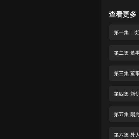
懸疑
查看更多
科幻
第一集 二
好書精講
外語
第二集 董
耽美
認知思維
第三集 董
人文
音樂
第四集 新
粵語
第五集 陽
頭條
娛樂
第六集 外