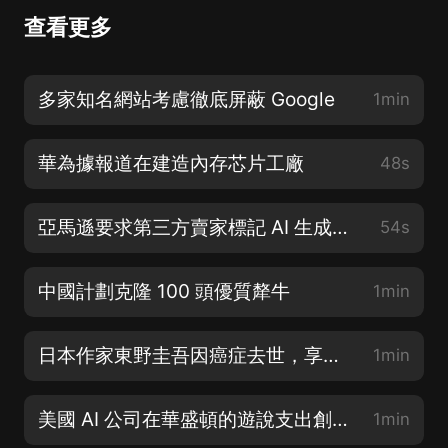
查看更多
多家知名網站考慮徹底屏蔽 Google
1min
華為據報道在建造內存芯片工廠
48s
亞馬遜要求第三方賣家標記 AI 生成圖像
54s
中國計劃克隆 100 頭優質犛牛
1min
日本作家東野圭吾因癌症去世，享年 68 歲
1min
美國 AI 公司在華盛頓的遊說支出創下記錄
1min