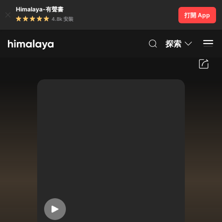
Himalaya-有聲書
打開 App
4.8k 安裝
探索