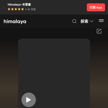
Himalaya-有聲書
打開 App
4.8k 安裝
探索