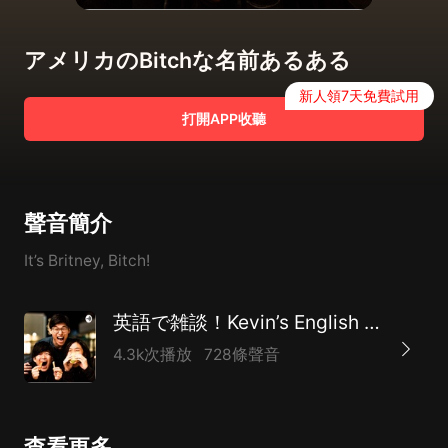
アメリカのBitchな名前あるある
新人領7天免費試用
打開APP收聽
聲音簡介
It’s Britney, Bitch!
英語で雑談！Kevin’s English Room Podcast
4.3k次播放
728條聲音
查看更多