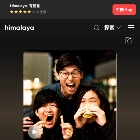
Himalaya-有聲書
打開 App
4.8k 安裝
探索