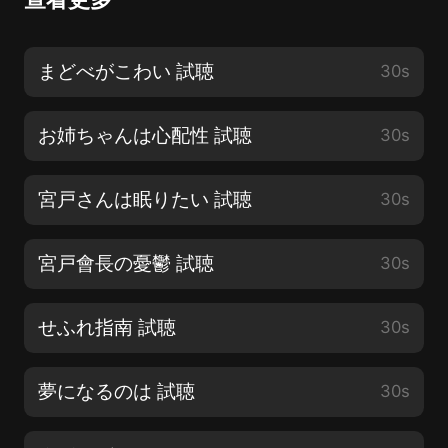
まどべがこわい 試聴
30s
お姉ちゃんは心配性 試聴
30s
宮戸さんは眠りたい 試聴
30s
宮戸會長の憂鬱 試聴
30s
せふれ指南 試聴
30s
夢になるのは 試聴
30s