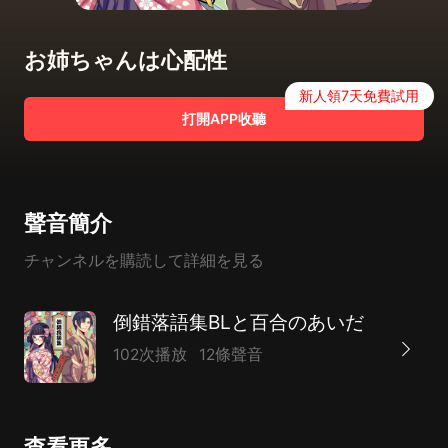
お姉ちゃんは心配性
新人領7天免費試用
打開APP收聽
聲音簡介
チャンネルを購読して詳細を見る
倒錯落語集BLと百合のあいだ
102次播放
12條聲音
查看更多