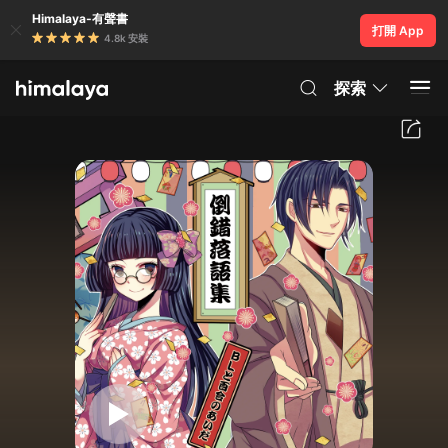
Himalaya-有聲書
打開 App
4.8k 安裝
探索