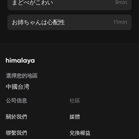
まどべがこわい
9min
お姉ちゃんは心配性
11min
選擇您的地區
中國台湾
公司信息
社區
關於我們
媒體
聯繫我們
兌換權益