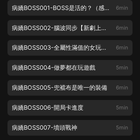
病嬌BOSS001-BOSS是活的？（感謝收聽，歡迎留言互動）
6min
病嬌BOSS002-腦波同步【新劇上架，求一波五星好評~】
6min
病嬌BOSS003-全屬性滿值的女玩家【好評過千，爆更每天！】
6min
病嬌BOSS004-做夢都在玩遊戲
5min
病嬌BOSS005-兜襠布是唯一的裝備
6min
病嬌BOSS006-開局卡進度
5min
病嬌BOSS007-墳頭戰神
5min