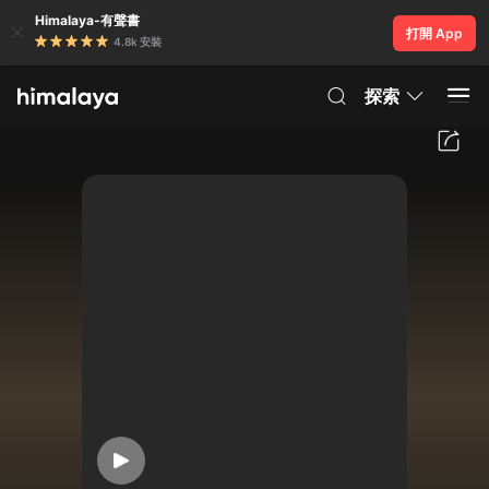
Himalaya-有聲書
打開 App
4.8k 安裝
探索