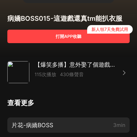
病嬌BOSS015-這遊戲還真tm能扒衣服
新人領7天免費試用
打開APP收聽
【爆笑多播】意外娶了個遊戲BOSS| 超好玩的年度好劇
115次播放
430條聲音
查看更多
片花-病嬌BOSS
3min