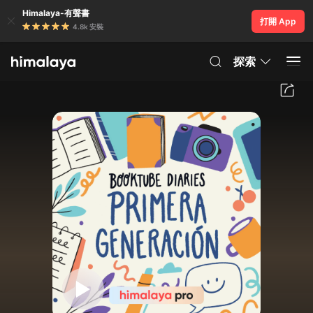
Himalaya-有聲書
打開 App
4.8k 安裝
探索