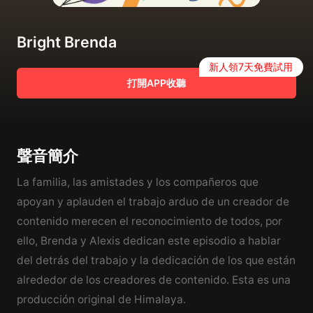
Bright Brenda
新人領7天免費試用
打開APP收聽
聲音簡介
La familia, las amistades y los compañeros que
apoyan y aplauden el trabajo arduo de un creador de
contenido merecen el reconocimiento de todos, por
ello, Brenda y Alexis dedican este episodio a hablar
del detrás del trabajo y la dedicación de los que están
alrededor de los creadores de contenido. Esta es una
producción original de Himalaya.