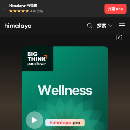
Himalaya-有聲書
打開 App
4.8k 安裝
探索