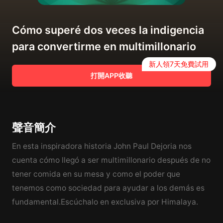
Cómo superé dos veces la indigencia
para convertirme en multimillonario
新人領7天免費試用
打開APP收聽
聲音簡介
En esta inspiradora historia John Paul Dejoria nos
cuenta cómo llegó a ser multimillonario después de no
tener comida en su mesa y como el poder que
tenemos como sociedad para ayudar a los demás es
fundamental.Escúchalo en exclusiva por Himalaya.