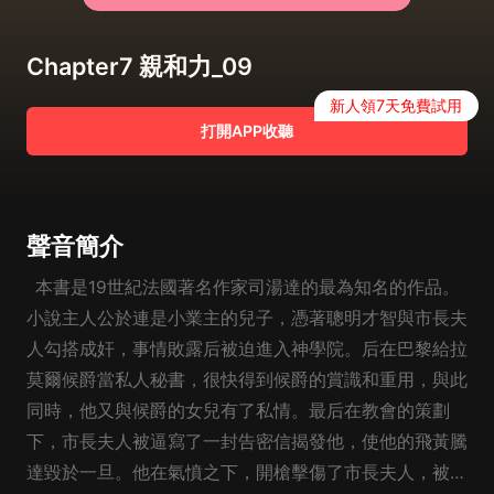
Chapter7 親和力_09
新人領7天免費試用
打開APP收聽
聲音簡介
本書是19世紀法國著名作家司湯達的最為知名的作品。
小說主人公於連是小業主的兒子，憑著聰明才智與市長夫
人勾搭成奸，事情敗露后被迫進入神學院。后在巴黎給拉
莫爾候爵當私人秘書，很快得到候爵的賞識和重用，與此
同時，他又與候爵的女兒有了私情。最后在教會的策劃
下，市長夫人被逼寫了一封告密信揭發他，使他的飛黃騰
達毀於一旦。他在氣憤之下，開槍擊傷了市長夫人，被判