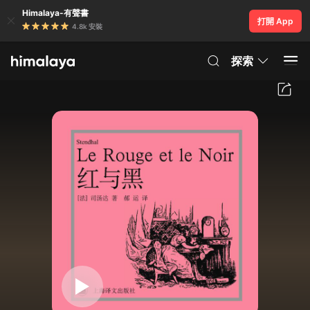
Himalaya-有聲書
打開 App
4.8k 安裝
探索