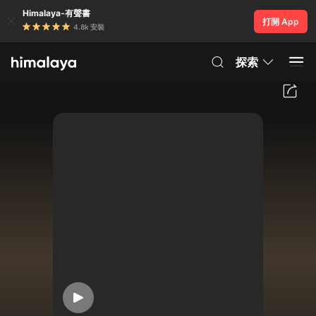
Himalaya-有聲書
打開 App
4.8k 安裝
探索