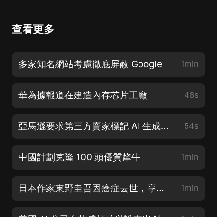
查看更多
多家知名網站考慮徹底屏蔽 Google
1min
華為據報道在建造內存芯片工廠
48s
亞馬遜要求第三方賣家標記 AI 生成圖像
54s
中國計劃克隆 100 頭優質犛牛
1min
日本作家東野圭吾因癌症去世，享年 68 歲
1min