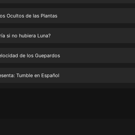
生命科學篇1-2·猴子警長科學探案記|
寶寶巴士科普
寶寶巴士
os Ocultos de las Plantas
【新民間劇場】我的老千江湖｜ 有聲
的紫襟｜ 魔幻千手
ía si no hubiera Luna?
有聲的紫襟
《夜色鋼琴曲》
elocidad de los Guepardos
夜色鋼琴曲趙海洋
太荒吞天訣丨熱血玄幻丨紫襟領銜有
esenta: Tumble en Español
聲劇
有聲的紫襟
嫡女貴嫁 | 一刀蘇蘇團隊制作 | 古言
宮鬥重生爽文 多人有聲劇
一刀蘇蘇
中國大案紀實 | 每日一驚案！真實案
件恐怖刑偵尚文
大舌頭尚文