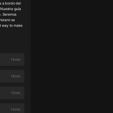
s a bordo del
 Nuestra guía
ue. Seremos
lorann se
st way to make
14min
18min
12min
14min