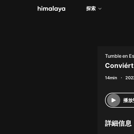
探索
全部
小說
個人成長
Tumble en E
相聲評書
Conviért
兒童
14min
202
歷史
情感治愈
播放
健康養生
商業財經
詳細信息
廣播劇