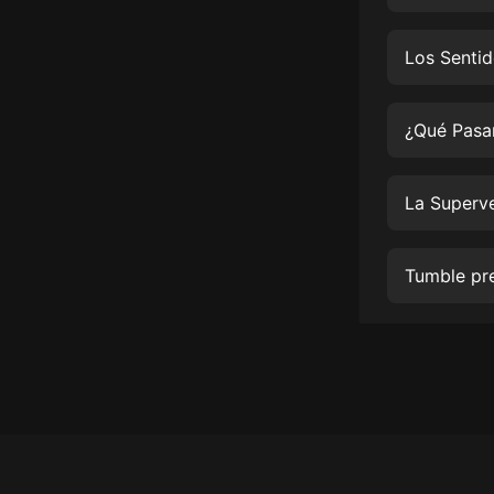
經典名著
人物傳記
Los Sentid
電影
生活
¿Qué Pasar
英語
La Superv
日語
課程
Tumble pr
少兒教育
二次元
教育培訓
IT科技
汽車