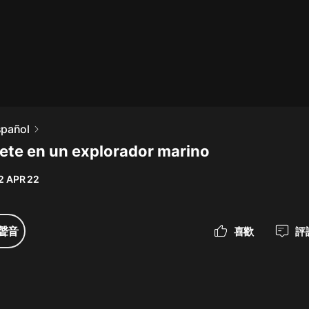
最佳女婿｜都市異能多人有聲劇｜一
種侃侃｜有聲小說
一種侃侃
米小圈上學記:一二三年級 | 暢銷出版
spañol
物
ete en un explorador marino
米小圈
2 APR 22
破壞者聯盟篇1-4季·猴子警長科學探
案記|寶寶巴士
寶寶巴士
聲音
喜歡
評
大奉打更人丨頭陀淵領銜多人有聲
劇|暢聽全集|王鶴棣、田曦薇主演影
視劇原著|賣報小郎君
頭陀淵講故事
總有這樣的歌只想一個人聽