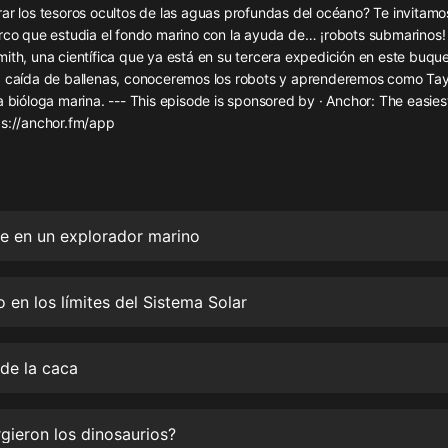
灰姑娘音樂
ar los tesoros ocultos de las aguas profundas del océano? Te invitamo
arco que estudia el fondo marino con la ayuda de… ¡robots submarinos!
mith, una científica que ya está en su tercera expedición en este buq
郭德綱於謙相聲全集
a caída de ballenas, conoceremos los robots y aprenderemos como Tay
德雲社郭德綱相聲VIP
a bióloga marina. --- This episode is sponsored by · Anchor: The easie
ps://anchor.fm/app
安全警長啦咘啦哆·假期篇|新篇章加
更|寶寶巴士故事
寶寶巴士
凡人修仙傳|楊洋主演影視原著|薑廣
濤配音多播版本
e en un explorador marino
光合積木
 en los límites del Sistema Solar
摸金天師【第一季】（紫襟演播）
有聲的紫襟
 de la caca
無敵六皇子|爆笑穿越|無敵流皇子|安
燃領銜有聲小說
安燃
ieron los dinosaurios?