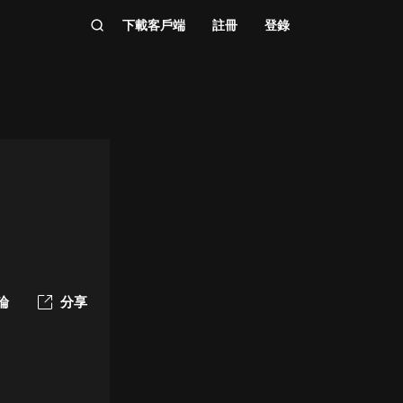
下載客戶端
註冊
登錄
論
分享