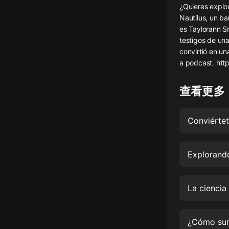
¿Quieres explor
懸疑
Nautilus, un b
es Taylorann S
科幻
testigos de un
convirtió en un
好書精講
a podcast. htt
外語
查看更多
耽美
認知思維
Conviértet
人文
音樂
Explorando
粵語
La ciencia
頭條
娛樂
¿Cómo surg