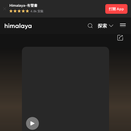
Himalaya-有聲書
打開 App
4.8k 安裝
探索