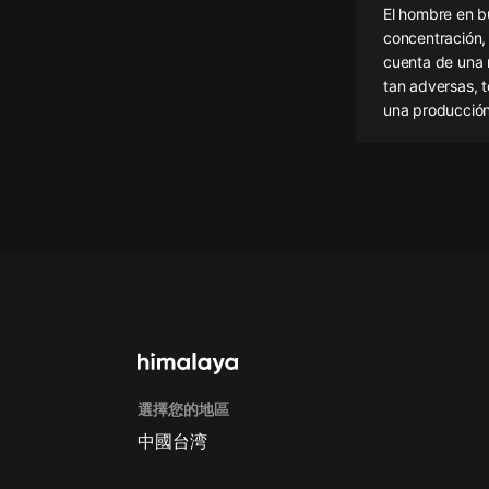
El hombre en bu
懸疑
concentración, 
cuenta de una 
科幻
tan adversas, t
una producción
好書精講
外語
耽美
認知思維
人文
音樂
粵語
頭條
選擇您的地區
中國台湾
娛樂