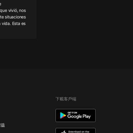
e
que vivió, nos
te situaciones
 vida. Esta es
下載客戶端
權益