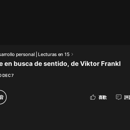
最佳女婿｜都市異能多人有聲劇｜一
種侃侃｜有聲小說
一種侃侃
米小圈上學記:一二三年級 | 暢銷出版
arrollo personal | Lecturas en 15
物
e en busca de sentido, de Viktor Frankl
米小圈
0 DEC 7
破壞者聯盟篇1-4季·猴子警長科學探
案記|寶寶巴士
寶寶巴士
音
喜歡
評
大奉打更人丨頭陀淵領銜多人有聲
劇|暢聽全集|王鶴棣、田曦薇主演影
視劇原著|賣報小郎君
頭陀淵講故事
總有這樣的歌只想一個人聽