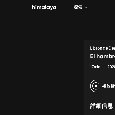
探索
全部
小說
個人成長
Libros de Des
相聲評書
El hombr
兒童
17min
202
歷史
情感治愈
播放聲
健康養生
商業財經
詳細信息
廣播劇