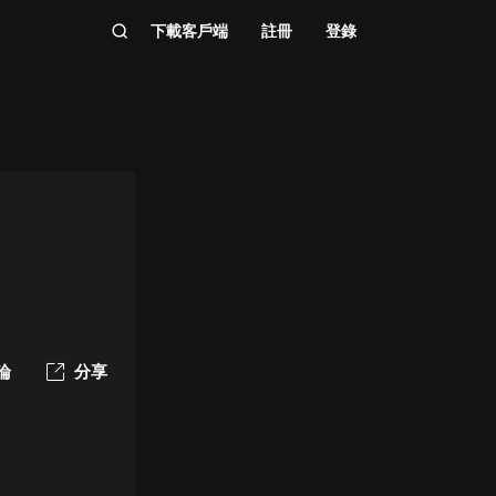
下載客戶端
註冊
登錄
論
分享