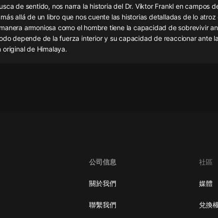
灰姑娘音樂
sca de sentido, nos narra la historia del Dr. Viktor Frankl en campos d
más allá de un libro que nos cuente las historias detalladas de lo atroz 
manera armoniosa como el hombre tiene la capacidad de sobrevivir an
郭德綱於謙相聲全集
odo depende de la fuerza interior y su capacidad de reaccionar ante la
德雲社郭德綱相聲VIP
 original de Himalaya.
安全警長啦咘啦哆·假期篇|新篇章加
更|寶寶巴士故事
寶寶巴士
凡人修仙傳|楊洋主演影視原著|薑廣
濤配音多播版本
光合積木
摸金天師【第一季】（紫襟演播）
有聲的紫襟
公司信息
社區
無敵六皇子|爆笑穿越|無敵流皇子|安
關於我們
媒體
燃領銜有聲小說
安燃
聯繫我們
兌換