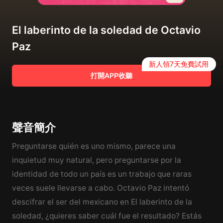
El laberinto de la soledad de Octavio
Paz
新人領7天免費試用
打開APP收聽
聲音簡介
Preguntarse quién es uno mismo, parece una
inquietud muy natural, pero preguntarse por la
identidad de todo un país es un trabajo que raras
veces suele llevarse a cabo. Octavio Paz intentó
descifrar el ser del mexicano en El laberinto de la
soledad, ¿quieres saber cuál fue el resultado? Estás