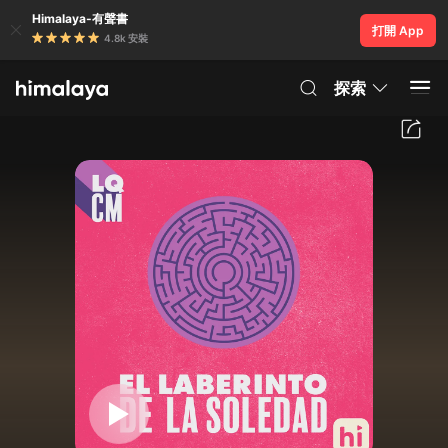
Himalaya-有聲書
打開 App
4.8k 安裝
探索