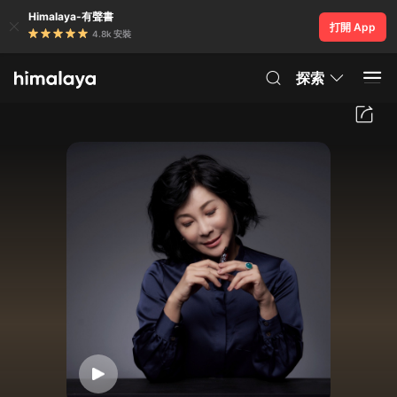
Himalaya-有聲書
打開 App
4.8k 安裝
探索