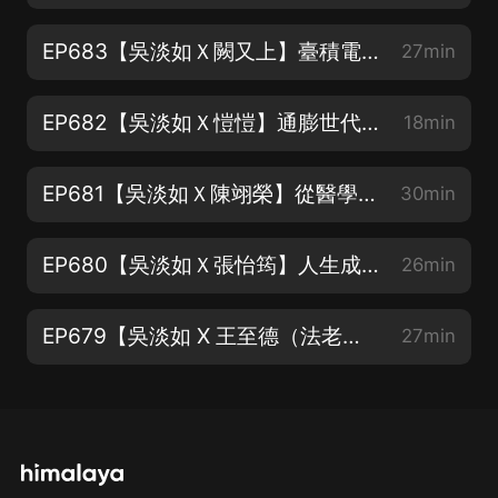
EP683【吳淡如Ｘ闕又上】臺積電的價格與價值
27min
EP682【吳淡如Ｘ愷愷】通膨世代這樣賺 化解人生下半場的財富憂慮
18min
EP681【吳淡如Ｘ陳翊榮】從醫學系轉到經濟系 立志把臺灣茶銷往全球
30min
EP680【吳淡如Ｘ張怡筠】人生成就高低決定在情商！
26min
EP679【吳淡如 X 王至德（法老王律師）X席耶娜 】一旦借錢永不翻身？80萬變2500萬的滾雪球故事。
27min