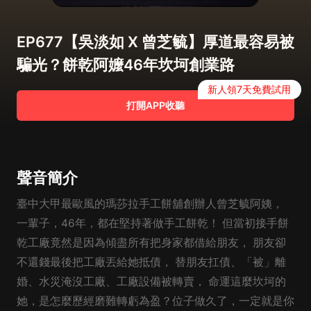
EP677【吳淡如 X 曾芝毓】厚道最容易被
騙光？餅乾阿嬤46年坎坷創業路
新人領7天免費試用
打開APP收聽
聲音簡介
臺中大甲最歐風的瑪莎拉手工餅舖創辦人曾芝毓阿姨，
一輩子，46年，都在堅持著做手工餅乾！ 但當初接手餅
乾工廠竟然是因為傾盡所有把身家都借給朋友， 朋友卻
不還錢最後把工廠丟給她抵債， 替朋友扛債、「被」離
婚、水災淹沒工廠、工廠設備被轉賣， 命運這麼坎坷的
她，是怎麼歷經磨難轉虧為盈？位子做久了，一定就是你