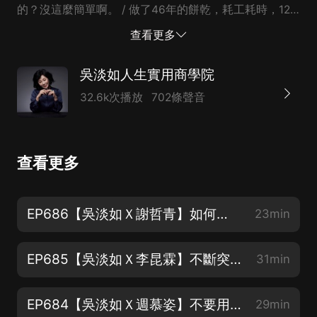
的？沒這麼簡單啊。 / 做了46年的餅乾，耗工耗時，12
道工序，純手工，成就一顆顆千層秒殺酥！ 阿姨說：我
查看更多
的小孫女敢吃，我才敢給大家吃，請相信我的誠意！ 阿
姨特別給商學院粉絲46年來最大的優惠秒殺連結，請試
吳淡如人生實用商學院
試！ https://marcella.tw/rKv86
32.6k次播放
702條聲音
查看更多
EP686【吳淡如Ｘ謝哲青】如何建造記憶宮殿？
23min
EP685【吳淡如Ｘ李昆霖】不斷突破從最難做起
31min
EP684【吳淡如Ｘ週慕姿】不要用情緒勒索的方式來溝通
29min