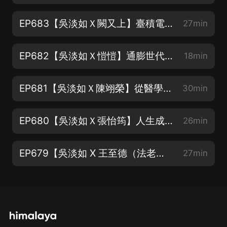
所有的過去，都將以另一種方式歸來】 誠品：
https://bit.ly/3AcXQ95(剩餘30組) 金石堂：
EP683【吳淡如Ｘ闕又上】臺積電的價格與價值
27min
https://bit.ly/3QZuIb5(剩餘100組) 博客來：
https://bit.ly/3OC42Mi(贈禮活動售完)
EP682【吳淡如Ｘ愷愷】通膨世代這樣賺 化解人生下半場的財富憂慮
18min
momo:https://bit.ly/3AdXL4U(贈禮活動售完) / 以DC電
風扇而言，我們這裡推出的特價是最便宜的！知名品牌
EP681【吳淡如Ｘ陳翊榮】從醫學系轉到經濟系 立志把臺灣茶銷往全球
30min
Thomson，提供三百臺迎接新夏天，熱風變冷風！真DC
馬達，結合高效離子抑菌雙結構扇葉，能除汙、殺菌、抑
EP680【吳淡如Ｘ張怡筠】人生成就高低決定在情商！
26min
菌！ 限時連結請看 https://gbf.tw/xqshe
EP679【吳淡如 X 王至德（法老王律師）X席耶娜 】一旦借錢永不翻身？80萬變2500萬的滾雪球故事。
27min