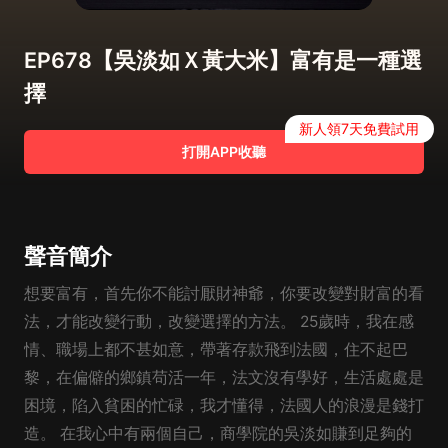
EP678【吳淡如Ｘ黃大米】富有是一種選
擇
新人領7天免費試用
打開APP收聽
聲音簡介
想要富有，首先你不能討厭財神爺，你要改變對財富的看
法，才能改變行動，改變選擇的方法。 25歲時，我在感
情、職場上都不甚如意，帶著存款飛到法國，住不起巴
黎，在偏僻的鄉鎮苟活一年，法文沒有學好，生活處處是
困境，陷入貧困的忙碌，我才懂得，法國人的浪漫是錢打
造。 在我心中有兩個自己，商學院的吳淡如賺到足夠的