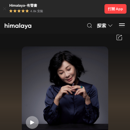
Himalaya-有聲書
打開 App
4.8k 安裝
探索