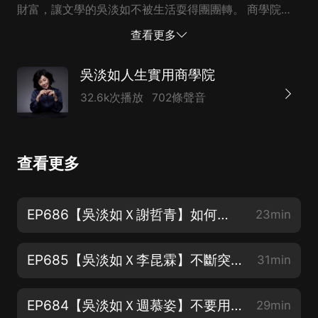
財富，讓文學的吳淡如不被生活耍得團團轉。 商學院是
建立原則，看清楚核心，有商業腦，你就不會以小博大的
查看更多
賭一把，對於副作用太多的事情能及早迴避。 上一本
《人生人生實用商學院》談的是概念，這本《人生實用商
吳淡如人生實用商學院
學院2：富有是一種選擇》則是應用，從買房、選股到因
32.6k次播放
702條聲音
應通膨怪獸，建立你商學院的思考迴路與大腦，做出富有
的好選擇。 / 7/1(五)~8/31(三)2022挪威鯖魚季
https://lihi1.com/VLZQy 活動期間至以下通路購買健
查看更多
康、美味的挪威鯖魚，滿額即贈限量北歐風購物袋. ️實體
通路：全臺「家樂福及旗下 Mia C'bon(原Jasons超
市)」、全臺「江醫師健康鋪子」、美福食集. ️線上通路：
EP686【吳淡如Ｘ謝哲青】如何建造記憶宮殿？
23min
時尚漁人、江醫師健康鋪子、元家宅鮮配、鮮拾、口湖漁
類生產合作社. *滿額贈送條件依各家通路設定有所不同，
EP685【吳淡如Ｘ李昆霖】不斷突破從最難做起
31min
請依各通路公布為準 *各通路購物袋數量有限、送完為主
#挪威海產推廣協會 #SeafoodFromNorway / 《吳淡如
EP684【吳淡如Ｘ週慕姿】不要用情緒勒索的方式來溝通
29min
暢銷雙書組合》 【人生實用商學院：富有是一種選擇＋