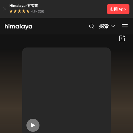
Himalaya-有聲書
打開 App
4.8k 安裝
探索