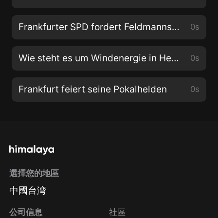
Frankfurter SPD fordert Feldmanns Rücktritt
0s
Wie steht es um Windenergie in Hessen?
0s
Frankfurt feiert seine Pokalhelden
0s
選擇您的地區
中國台湾
公司信息
社區