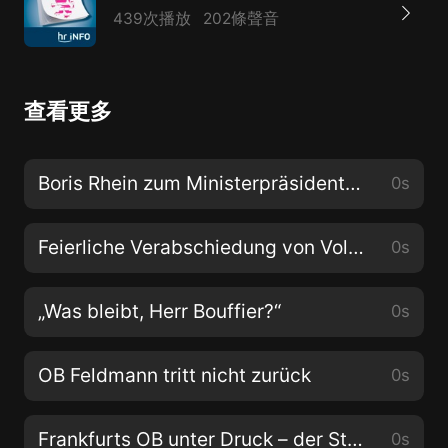
439次播放
202條聲音
查看更多
Boris Rhein zum Ministerpräsidenten gewählt
0s
Feierliche Verabschiedung von Volker Bouffier
0s
„Was bleibt, Herr Bouffier?“
0s
OB Feldmann tritt nicht zurück
0s
Frankfurts OB unter Druck – der Stand der Dinge
0s