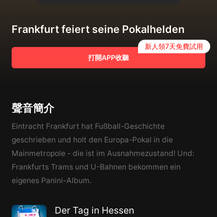
Frankfurt feiert seine Pokalhelden
新人領7天免費試用
打開APP收聽
聲音簡介
Eintracht Frankfurt hat Fußball-Geschichte
geschrieben und holt den Europa-Pokal in die
Mainmetropole - die ist im Ausnahmezustand! Und:
Frankfurts Trams und U-Bahnen bekommen ein
eigenes Panini-Album.
Der Tag in Hessen