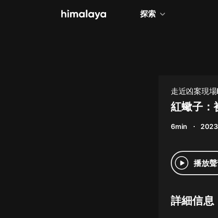
探索
全部
小說
個人成長
走近凶案現場
相聲評書
紅蠍子：
兒童
6min
2023
歷史
情感治愈
播放聲
健康養生
商業財經
詳細信息
廣播劇