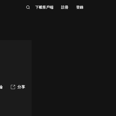
下載客戶端
註冊
登錄
論
分享