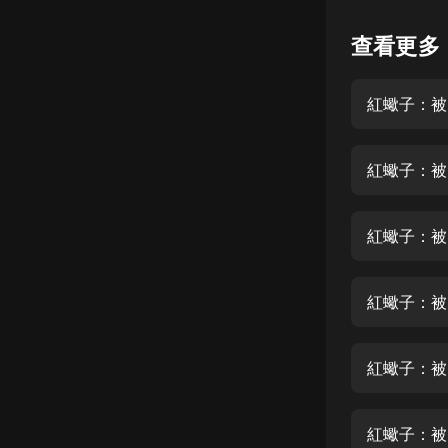
懸疑
查看更多
科幻
紅蠍子：被
好書精講
外語
紅蠍子：被
耽美
認知思維
紅蠍子：被
人文
音樂
紅蠍子：被
粵語
紅蠍子：被
頭條
娛樂
紅蠍子：被