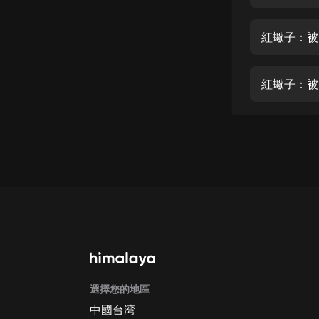
經典名著
人物傳記
紅蠍子：被
電影
生活
紅蠍子：被
英語
日語
課程
少兒教育
二次元
教育培訓
IT科技
選擇您的地區
汽車
中國台湾