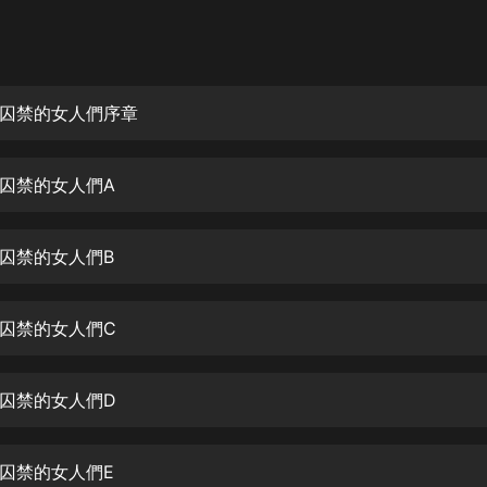
灰姑娘音樂
郭德綱於謙相聲全集
德雲社郭德綱相聲VIP
囚禁的女人們序章
安全警長啦咘啦哆·假期篇|新篇章加
更|寶寶巴士故事
囚禁的女人們A
寶寶巴士
凡人修仙傳|楊洋主演影視原著|薑廣
濤配音多播版本
囚禁的女人們B
光合積木
囚禁的女人們C
摸金天師【第一季】（紫襟演播）
有聲的紫襟
囚禁的女人們D
無敵六皇子|爆笑穿越|無敵流皇子|安
燃領銜有聲小說
安燃
囚禁的女人們E