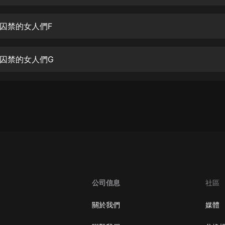
生命科學篇1-2·猴子警長科學探案記|
寶寶巴士科普
寶寶巴士
囚禁的女人們F
【新民間劇場】我的老千江湖｜ 有聲
的紫襟｜ 魔幻千手
囚禁的女人們G
有聲的紫襟
《夜色鋼琴曲》
夜色鋼琴曲趙海洋
太荒吞天訣丨熱血玄幻丨紫襟領銜有
聲劇
有聲的紫襟
嫡女貴嫁 | 一刀蘇蘇團隊制作 | 古言
宮鬥重生爽文 多人有聲劇
公司信息
社區
一刀蘇蘇
中國大案紀實 | 每日一驚案！真實案
關於我們
媒體
件恐怖刑偵尚文
大舌頭尚文