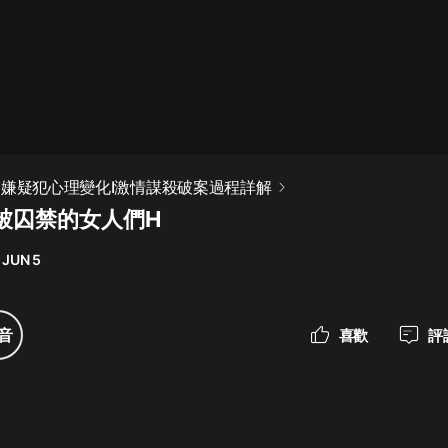
最佳女婿｜都市異能多人有聲劇｜一
種侃侃｜有聲小說
一種侃侃
米小圈上學記:一二三年級 | 暢銷出版
I嫌疑犯心理變化I激情謀殺破案過程詳解
物
被囚禁的女人們H
米小圈
 JUN 5
破壞者聯盟篇1-4季·猴子警長科學探
案記|寶寶巴士
寶寶巴士
音
喜歡
評
大奉打更人丨頭陀淵領銜多人有聲
劇|暢聽全集|王鶴棣、田曦薇主演影
視劇原著|賣報小郎君
頭陀淵講故事
總有這樣的歌只想一個人聽