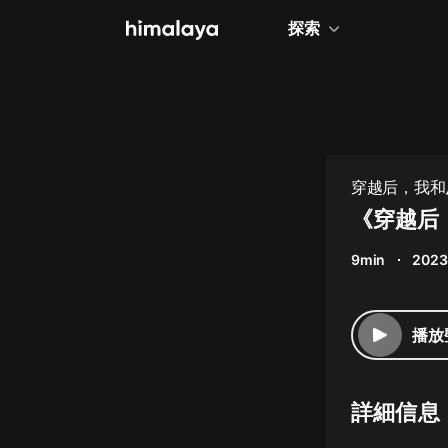
探索
全部
小說
個人成長
穿越后，我和
相聲評書
《穿越后，
兒童
9min
2023
歷史
情感治愈
播放
健康養生
商業財經
詳細信息
廣播劇