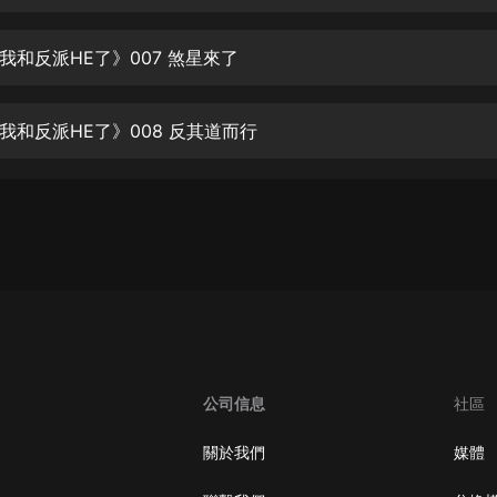
生命科學篇1-2·猴子警長科學探案記|
寶寶巴士科普
寶寶巴士
我和反派HE了》007 煞星來了
【新民間劇場】我的老千江湖｜ 有聲
的紫襟｜ 魔幻千手
我和反派HE了》008 反其道而行
有聲的紫襟
《夜色鋼琴曲》
夜色鋼琴曲趙海洋
太荒吞天訣丨熱血玄幻丨紫襟領銜有
聲劇
有聲的紫襟
嫡女貴嫁 | 一刀蘇蘇團隊制作 | 古言
宮鬥重生爽文 多人有聲劇
公司信息
社區
一刀蘇蘇
中國大案紀實 | 每日一驚案！真實案
關於我們
媒體
件恐怖刑偵尚文
大舌頭尚文