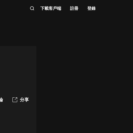
下載客戶端
註冊
登錄
論
分享