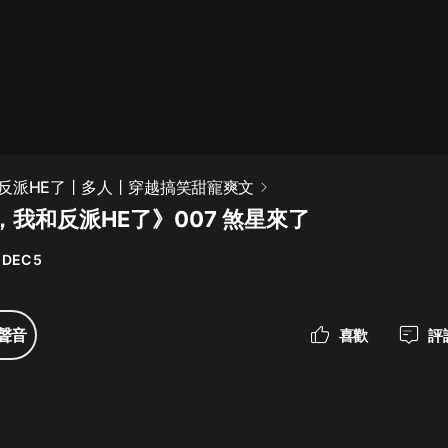
最佳女婿｜都市異能多人有聲劇｜一
種侃侃｜有聲小說
一種侃侃
米小圈上學記:一二三年級 | 暢銷出版
反派HE了丨多人丨穿越搞笑甜寵爽文
物
我和反派HE了》007 煞星來了
米小圈
 DEC 5
破壞者聯盟篇1-4季·猴子警長科學探
案記|寶寶巴士
寶寶巴士
聲音
喜歡
評
大奉打更人丨頭陀淵領銜多人有聲
劇|暢聽全集|王鶴棣、田曦薇主演影
視劇原著|賣報小郎君
頭陀淵講故事
總有這樣的歌只想一個人聽