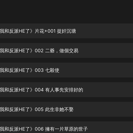
灰姑娘音樂
郭德綱於謙相聲全集
德雲社郭德綱相聲VIP
我和反派HE了》片花+001 捉奸沉塘
安全警長啦咘啦哆·假期篇|新篇章加
更|寶寶巴士故事
我和反派HE了》002 二爺，做個交易
寶寶巴士
凡人修仙傳|楊洋主演影視原著|薑廣
濤配音多播版本
我和反派HE了》003 七殺使
光合積木
我和反派HE了》004 有人事先安排好的
摸金天師【第一季】（紫襟演播）
有聲的紫襟
我和反派HE了》005 此生非她不娶
無敵六皇子|爆笑穿越|無敵流皇子|安
燃領銜有聲小說
安燃
我和反派HE了》006 擁有一片草原的世子