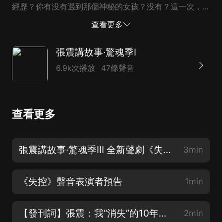
經歷？你有没有遇到那個神秘的女孩？没有？這一次，她
在前方向你伸著手……在張震看來：真正的恐怖舞臺並不
查看更多
在房子里面，而是在路上。因為只有在路上，你才會遇到
實實在在的陌生人，才會經過真正陌生的角落，也才真有
張震講故事·驚魂季I
可能遇上匪夷所思的怪事。在路上，一切都是真實的。友
6.9k次播放
47條聲音
情提示：本作品含有懸疑及驚悚元素，請對此不適及機動
車駕駛者謹慎體驗。
查看更多
張震講故事·驚魂季Ⅲ 全新聲劇《失控》11.9正式上線！
3min
《失控》聲音表演者預告
1min
【發刊詞】張震：我“消失”的10年間，都在干些什麼？（驚魂季II已火熱上線歡迎收聽）
2min