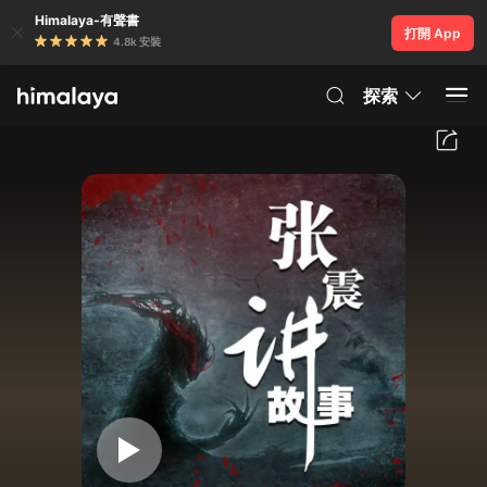
Himalaya-有聲書
打開 App
4.8k 安裝
探索