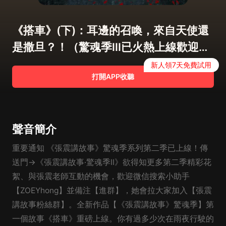
《搭車》(下)：耳邊的召喚，來自天使還
是撒旦？！（驚魂季III已火熱上線歡迎收
聽）
新人領7天免費試用
打開APP收聽
聲音簡介
重要通知 《張震講故事》驚魂季系列第二季已上線！傳
送門→《張震講故事·驚魂季II》欲得知更多第二季精彩花
絮、與張震老師互動的機會，歡迎微信搜索小助手
【ZOEYhong】並備注【進群】，她會拉大家加入【張震
講故事粉絲群】。全新作品【《張震講故事》驚魂季】第
一個故事《搭車》重磅上線。你有過多少次在雨夜行駛的