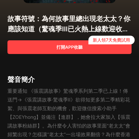
故事符號：為何故事里總出現老太太？你
應該知道（驚魂季III已火熱上線歡迎收
聽）
新人領7天免費試用
打開APP收聽
聲音簡介
重要通知 《張震講故事》驚魂季系列第二季已上線！傳
送門→《張震講故事·驚魂季II》欲得知更多第二季精彩花
絮、與張震老師互動的機會，歡迎微信搜索小助手
【ZOEYhong】並備注【進群】，她會拉大家加入【張震
講故事粉絲群】。為什麼令人害怕的故事里面“老太太”會
頻繁出現？怎樣讓“老太太”一出場效果翻倍？為什麼香港