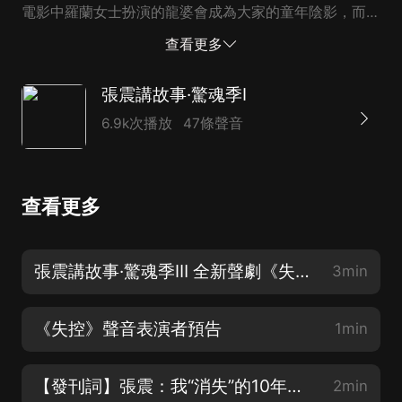
電影中羅蘭女士扮演的龍婆會成為大家的童年陰影，而如
果換成老爺爺效果則會減弱？張震首度解讀故事中的符
查看更多
號，聽了故事只知道害怕卻不知道為什麼自己會害怕可不
行~實例分析告訴你故事中的那些“套路”，創作中應該怎
張震講故事·驚魂季I
樣更有效地使用這些符號？應該為這些符號增加哪些有效
6.9k次播放
47條聲音
元素？應該為其設計哪些動作和習慣……可以讓故事效果
最大化？儘在《張震講故事》驚魂季番外篇~
查看更多
張震講故事·驚魂季Ⅲ 全新聲劇《失控》11.9正式上線！
3min
《失控》聲音表演者預告
1min
【發刊詞】張震：我“消失”的10年間，都在干些什麼？（驚魂季II已火熱上線歡迎收聽）
2min