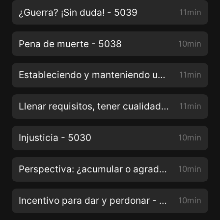
¿Guerra? ¡Sin duda! - 5039
11min
Pena de muerte - 5038
10min
Estableciendo y manteniendo una relación - 5032
11min
Llenar requisitos, tener cualidades - 5031
11min
Injusticia - 5030
10min
Perspectiva: ¿acumular o agradecer? - 5029
10min
Incentivo para dar y perdonar - 5028
10min