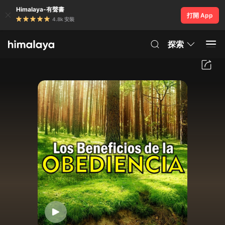
Himalaya-有聲書
打開 App
4.8k 安裝
探索