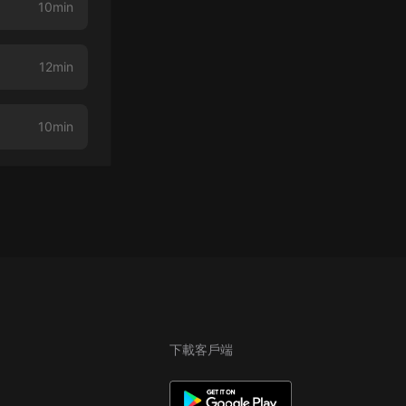
10min
12min
10min
下載客戶端