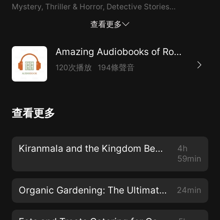
Mystery, Thriller & Horror, Detective Stories
Publisher's Summary: El colegio Priory es una de las
查看更多
escuelas más exclusivas de Inglaterra y tiene entre
sus alumnos a los hijos de los personajes públicos más
Amazing Audiobooks of Romance
importantes del momento. Cuando el hijo de un
120次播放
194條聲音
conocido miembro de la sociedad británica
desaparece, el director del colegio recurre a los
servicios de Sherlock Holmes para intentar localizar al
查看更多
niño. En este extraño suceso las manifestaciones de
ambición, los deseos de venganza y los sentimientos
de culpa, se van a combinar para convertirse en los
Kiranmala and the Kingdom Beyond #2: Game of Stars Audiobook
4h
protagonistas de esta original aventura. Contact:
59min
inforeq17@gmail.com
Organic Gardening: The Ultimate Guide to Starting a Healthy Garden Audiobook
24min