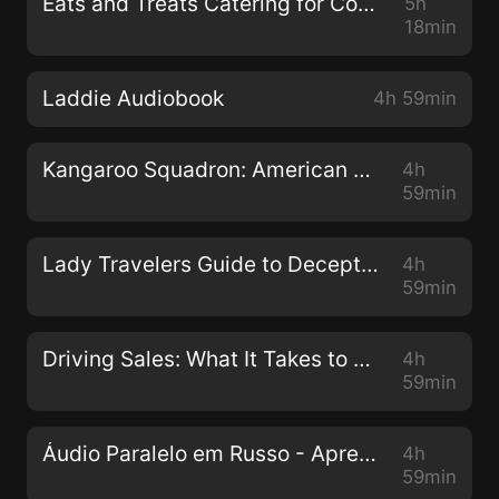
Eats and Treats Catering for Couch Potatoes Audiobook
5h
18min
Laddie Audiobook
4h 59min
Kangaroo Squadron: American Courage in the Darkest Days of World War II Audiobook
4h
59min
Lady Travelers Guide to Deception with an Unlikely Earl: Lady Travelers Society Audiobook
4h
59min
Driving Sales: What It Takes to Sell 1000+ Cars Per Month Audiobook
4h
59min
Áudio Paralelo em Russo - Aprender Russo com 501 Frases em Áudio Paralelo - Volume 1 Audiobook
4h
59min