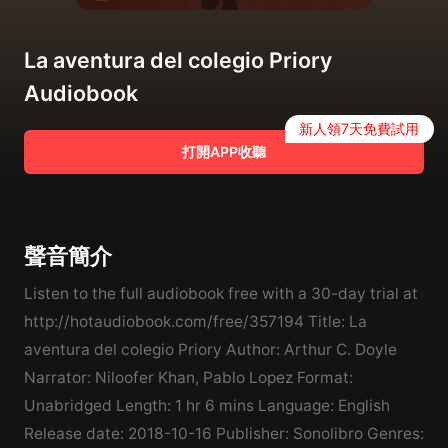
La aventura del colegio Priory
Audiobook
新人領7天免費試用
打開APP收聽
聲音簡介
Listen to the full audiobook free with a 30-day trial at
http://hotaudiobook.com/free/357194 Title: La
aventura del colegio Priory Author: Arthur C. Doyle
Narrator: Niloofer Khan, Pablo Lopez Format:
Unabridged Length: 1 hr 6 mins Language: English
Release date: 2018-10-16 Publisher: Sonolibro Genres: