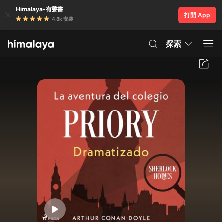
Himalaya-有聲書
打開 App
4.8k 安裝
探索