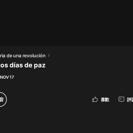
最佳女婿｜都市異能多人有聲劇｜一
種侃侃｜有聲小說
一種侃侃
米小圈上學記:一二三年級 | 暢銷出版
ria de una revolución
物
mos días de paz
米小圈
 NOV 17
破壞者聯盟篇1-4季·猴子警長科學探
案記|寶寶巴士
寶寶巴士
音
喜歡
評
大奉打更人丨頭陀淵領銜多人有聲
劇|暢聽全集|王鶴棣、田曦薇主演影
視劇原著|賣報小郎君
頭陀淵講故事
總有這樣的歌只想一個人聽