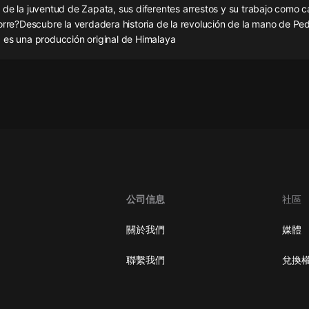
灰姑娘音樂
 de la juventud de Zapata, sus diferentes arrestos y su trabajo como 
orre?Descubre la verdadera historia de la revolución de la mano de Ped
 es una producción original de Himalaya
郭德綱於謙相聲全集
德雲社郭德綱相聲VIP
安全警長啦咘啦哆·假期篇|新篇章加
更|寶寶巴士故事
寶寶巴士
凡人修仙傳|楊洋主演影視原著|薑廣
濤配音多播版本
光合積木
公司信息
社區
摸金天師【第一季】（紫襟演播）
有聲的紫襟
關於我們
媒體
無敵六皇子|爆笑穿越|無敵流皇子|安
聯繫我們
兌換
燃領銜有聲小說
安燃