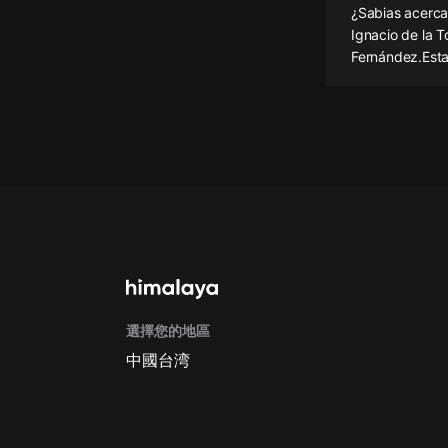
¿Sabias acerca
懸疑
Ignacio de la T
Fernández.Esta
科幻
好書精講
外語
耽美
認知思維
人文
音樂
選擇您的地區
粵語
中國台湾
頭條
娛樂