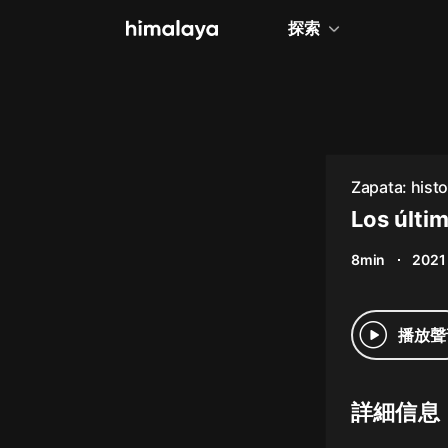
探索
全部
小說
個人成長
Zapata: histo
相聲評書
Los últi
兒童
8min
2021
歷史
情感治愈
播放聲
健康養生
商業財經
詳細信息
廣播劇