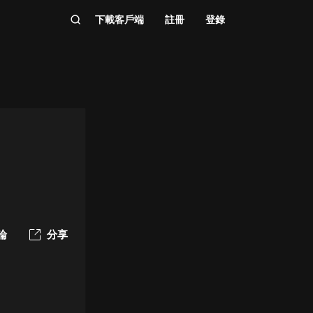
下載客戶端
註冊
登錄
論
分享