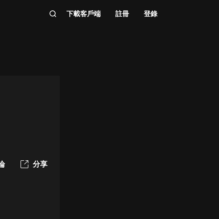
下載客戶端
註冊
登錄
論
分享