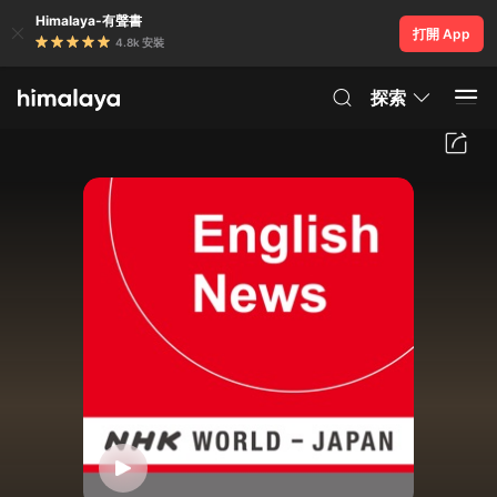
Himalaya-有聲書
打開 App
4.8k 安裝
探索