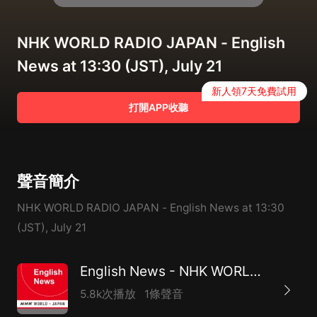
NHK WORLD RADIO JAPAN - English
News at 13:30 (JST), July 21
新人領7天免費試用
打開APP收聽
聲音簡介
NHK WORLD RADIO JAPAN - English News at 13:30
(JST), July 21
English News - NHK WORLD RADIO JAPAN
5.8k次播放
1條聲音