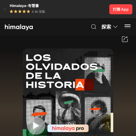
Himalaya-有聲書
打開 App
4.8k 安裝
探索