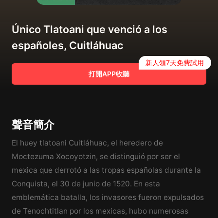
Único Tlatoani que venció a los
españoles, Cuitláhuac
新人領7天免費試用
打開APP收聽
聲音簡介
El huey tlatoani Cuitláhuac, el heredero de
Moctezuma Xocoyotzin, se distinguió por ser el
mexica que derrotó a las tropas españolas durante la
Conquista, el 30 de junio de 1520. En esta
emblemática batalla, los invasores fueron expulsados
de Tenochtitlan por los mexicas, hubo numerosas