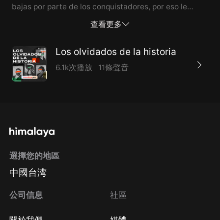
bajas por parte de los conquistadores, por eso le
llamaron a esa derrota “La Noche Triste”, pero a más
查看更多
de 500 años de lo sucedido, en México, cada vez es
más frecuente citar tal acontecimiento como la
Los olvidados de la historia
Noche Vic...
6.1k次播放
11條聲音
選擇您的地區
中國台湾
公司信息
社區