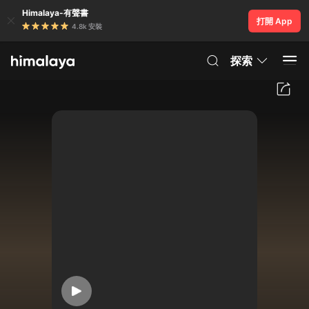
Himalaya-有聲書
打開 App
4.8k 安裝
探索