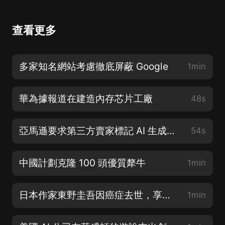
查看更多
多家知名網站考慮徹底屏蔽 Google
1min
華為據報道在建造內存芯片工廠
48s
亞馬遜要求第三方賣家標記 AI 生成圖像
54s
中國計劃克隆 100 頭優質犛牛
1min
日本作家東野圭吾因癌症去世，享年 68 歲
1min