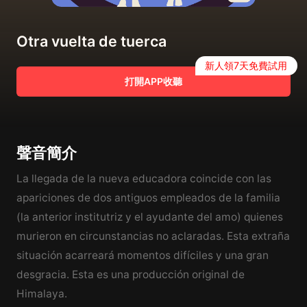
Otra vuelta de tuerca
新人領7天免費試用
打開APP收聽
聲音簡介
La llegada de la nueva educadora coincide con las
apariciones de dos antiguos empleados de la familia
(la anterior institutriz y el ayudante del amo) quienes
murieron en circunstancias no aclaradas. Esta extraña
situación acarreará momentos difíciles y una gran
desgracia. Esta es una producción original de
Himalaya.