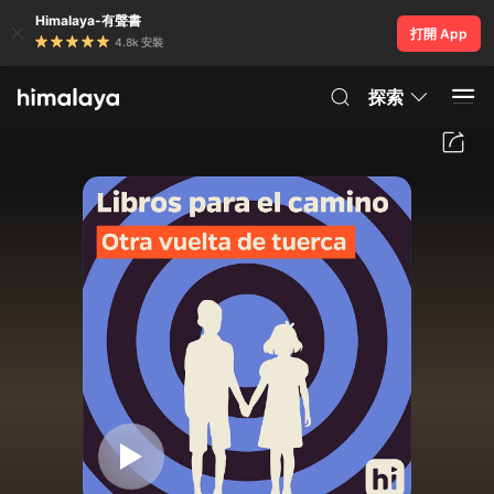
Himalaya-有聲書
打開 App
4.8k 安裝
探索