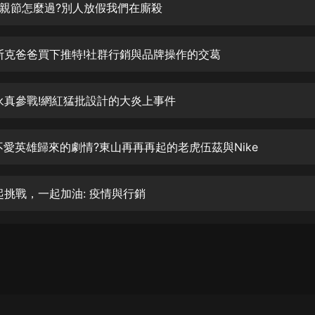
生命科學篇1-2·猴子警長科學探案記|
親節怎麼過?別人放假我們在廝殺
寶寶巴士科普
寶寶巴士
 馬斯克爸爸買下推特!社群行銷與品牌操作的交葛
【新民間劇場】我的老千江湖｜ 有聲
的紫襟｜ 魔幻千手
有聲的紫襟
 聶永真參戰!網紅猛批設計的大炎上事件
《夜色鋼琴曲》
夜色鋼琴曲趙海洋
 誰不愛英雄歸來的劇情?東山再再再起的老虎伍茲與Nike
太荒吞天訣丨熱血玄幻丨紫襟領銜有
聲劇
疫起挑戰，一起加油: 疫情與行銷
有聲的紫襟
嫡女貴嫁 | 一刀蘇蘇團隊制作 | 古言
宮鬥重生爽文 多人有聲劇
一刀蘇蘇
中國大案紀實 | 每日一驚案！真實案
件恐怖刑偵尚文
大舌頭尚文