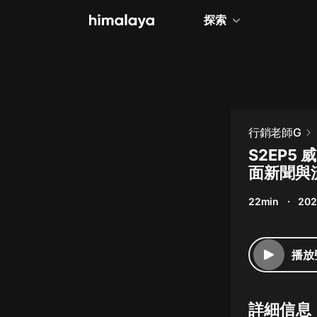
探索
全部
小說
個人成長
行銷老師G
相聲評書
S2EP
面新聞與
兒童
22min
202
歷史
情感治愈
播放
健康養生
商業財經
詳細信息
廣播劇