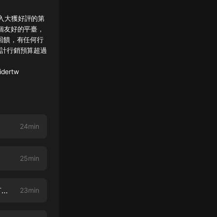
加入大獲好評的第
人一個友好的平臺，
回饋，有任何行
累計行銷預算超過
idertw
24min
25min
問AI?問創意? 讀書會問券蒐集來的各種神奇問題，跟大家討論行銷真是太有趣了!
23min