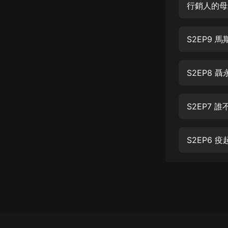
經典名著
行銷人的母
人物傳記
S2EP9
電影
生活
S2EP8
英語
日語
S2EP7
課程
少兒教育
S2EP6 
二次元
教育培訓
IT科技
汽車