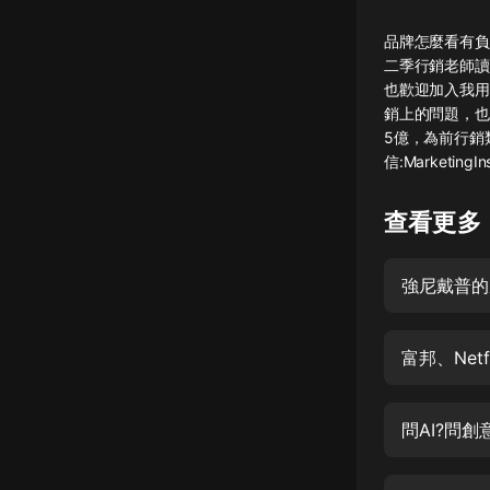
懸疑
品牌怎麼看有負
二季行銷老師讀書會
科幻
也歡迎加入我用
銷上的問題，也
好書精講
5億，為前行銷類
外語
信:MarketingI
耽美
查看更多
認知思維
人文
強尼戴普的
音樂
富邦、Net
粵語
頭條
娛樂