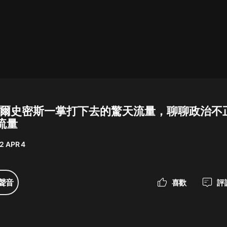
最佳女婿｜都市異能多人有聲劇｜一
種侃侃｜有聲小說
一種侃侃
米小圈上學記:一二三年級 | 暢銷出版
物
5 威爾史密斯一掌打下去的驚天流量，聊聊政治不
米小圈
流量
破壞者聯盟篇1-4季·猴子警長科學探
案記|寶寶巴士
2 APR 4
寶寶巴士
大奉打更人丨頭陀淵領銜多人有聲
聲音
喜歡
評
劇|暢聽全集|王鶴棣、田曦薇主演影
視劇原著|賣報小郎君
頭陀淵講故事
總有這樣的歌只想一個人聽