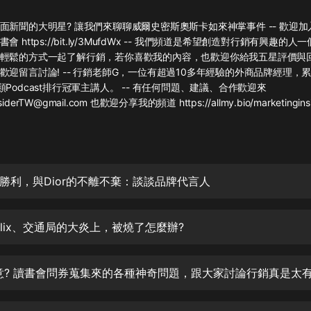
灰姑娘音樂
面新聞的大明星? 讓我們來聊聊威爾史密斯奧斯卡如來神掌事件 -- 歡迎
 https://bit.ly/3MufdWx -- 我們頻道是希望創造對行銷有興趣的
郭德綱於謙相聲全集
輕鬆的方式一起了解行銷，若你喜歡我的內容，也歡迎你給我五星評價與
德雲社郭德綱相聲VIP
歡迎留言討論! -- 行銷老師G，一位有超過10多年經驗的外商品牌經理，
Podcast排行冠軍主講人。 -- 有任何問題、建議、合作歡迎來
安全警長啦咘啦哆·假期篇|新篇章加
nsiderTW@gmail.com 也歡迎分享我的頻道 https://allmy.bio/marketingins
更|寶寶巴士故事
寶寶巴士
凡人修仙傳|楊洋主演影視原著|薑廣
濤配音多播版本
光合積木
勝利，與Dior的不離不棄：談談品牌代言人
摸金天師【第一季】（紫襟演播）
有聲的紫襟
flix、交通局的大炎上，被燒了怎麼辦?
無敵六皇子|爆笑穿越|無敵流皇子|安
燃領銜有聲小說
安燃