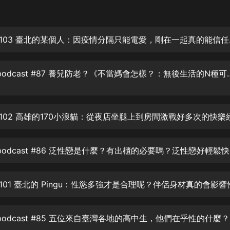
生命科學篇1-2·猴子警長科學探案記|
寶寶巴士科普
寶寶巴士
寫性給我 #1
【新民間劇場】我的老千江湖｜ 有聲
的紫襟｜ 魔幻千手
有聲的紫襟
Sex Chat podcast #87
《夜色鋼琴曲》
夜色鋼琴曲趙海洋
#102 高雄的170小浪貓：從夜店坐腿上到房間激戰好多次的快樂
太荒吞天訣丨熱血玄幻丨紫襟領銜有
聲劇
有聲的紫襟
Sex 
嫡女貴嫁 | 一刀蘇蘇團隊制作 | 古言
宮鬥重生爽文 多人有聲劇
一刀蘇蘇
中國大案紀實 | 每日一驚案！真實案
件恐怖刑偵尚文
Sex 
大舌頭尚文