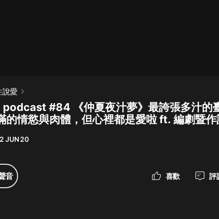
最佳女婿｜都市異能多人有聲劇｜一
種侃侃｜有聲小說
一種侃侃
米小圈上學記:一二三年級 | 暢銷出版
談性說愛
物
hat podcast #84 《仲夏夜汁夢》最誇張多汁
米小圈
的情慾與肉體，但心裡都是愛啦 ft. 編劇暨作詞
破壞者聯盟篇1-4季·猴子警長科學探
案記|寶寶巴士
2 JUN 20
寶寶巴士
大奉打更人丨頭陀淵領銜多人有聲
聲音
喜歡
評
劇|暢聽全集|王鶴棣、田曦薇主演影
視劇原著|賣報小郎君
頭陀淵講故事
總有這樣的歌只想一個人聽