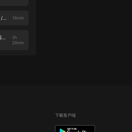
寫性給我 #100 嘉義的深焦糖風味雲朵：很爽的時，腦中浮現的顏色與形狀 / 如何定位自己的高潮呢？
16min
【愛的多相式】Jason & Nicco 特輯： 「男朋友」是什麼意思？討厭標籤與定義，但熱愛溝通的遠距情侶 / Everything is build upon communication.（跟愛聊天的朋友全英文比較不緊張，太喜歡這集
2h
29min
下載客戶端