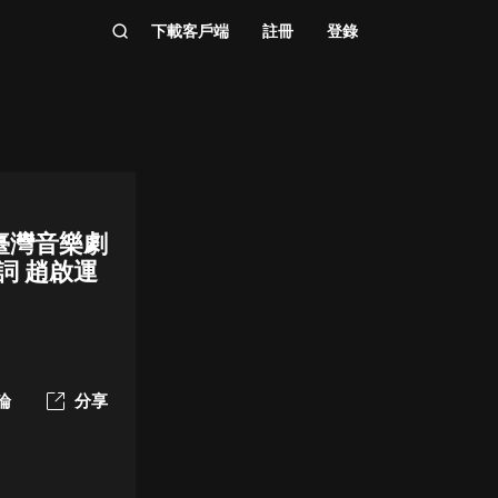
下載客戶端
註冊
登錄
的臺灣音樂劇
 趙啟運⁣
論
分享