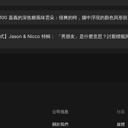
大秦：不裝了，你爹我是秦始皇丨爆
笑穿越丨伍壹劇社多人劇|趙家繼承
人秦朝
伍壹劇社
詭秘之主 | 多人有聲劇丨同名動畫原
著 | 西幻克蘇魯 | 烏賊作品
8082Audio
重生1980：開局迎娶姐姐閨蜜丨頭
陀淵領銜丨重生八零丨精品多人有聲
劇
頭陀淵講故事
成何體統丨雙穿反套路爆笑爽文丨冷
月淺淺&倔強的小紅丨精品多人有聲
劇
o冷月淺淺o
公司信息
社區
關於我們
媒體