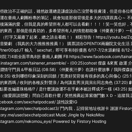
灰姑娘音樂
些政治不正確的話，雖然啟運總是謙虛說自己沒營養很膚淺，但是你各位
運在臺南人劇團粉專的筆記，就會知道那個背後是多大的功課跟真心～ 不
郭德綱於謙相聲全集
後滿滿的愛，但我是真的希望所有人都可以去看劇！！！！笑一笑也好，
德雲社郭德綱相聲VIP
的東西，那個是很真切的，多希望所有人的情慾都能像《仲夏夜汁夢》一
打字又嚴肅了起來，總之請去看戲！） 精彩預告！https://youtu.be/Zq3
安全警長啦咘啦哆·假期篇|新篇章加
音樂劇 （我真的大力推推推推薦！） 購票請洽OPENTIX兩廳院文化生活
更|寶寶巴士故事
k.in/tner00qdJT 輸入「sexchat」即可享有8折優惠 6/17-7/2水源劇場 8/
寶寶巴士
院 7/4前全面早鳥8折 臺南人劇團 FB https://www.facebook.com/tainane
ww.instagram.com/tainaner_ensemble/ - (00:25)cohost 傑森 &來賓 
凡人修仙傳|楊洋主演影視原著|薑廣
濤配音多播版本
情守門員＆甲板日誌 (08:58) 《仲夏夜汁夢》在講什麼故事 / 我與傑
光合積木
18:35) 收到哪些印象深刻的回饋 / 荒唐好笑背後有很多的真心與傷心 (25:1
東西嗎 / 收到的各種反對聲浪 / 為何讓直男演員演出同志角色 (37:20)
差點要改編還珠格格!? / 是什麼讓啟運不在乎劇本被詮釋成不一樣 (43:25)
摸金天師【第一季】（紫襟演播）
做愛跟談戀愛）問自己喜歡什麼 / 突然推薦起算紫微鬥數ＸＤ - 追蹤我 談
有聲的紫襟
acebook.com/sexchatpodcast/ 談性說愛IG ️
.instagram.com/sexchatpodcast3/ 鬥內我，記得留地址收謝卡 謝謝 Firsto
無敵六皇子|爆笑穿越|無敵流皇子|安
rstory.me/user/sexchatpodcast Music Jingle by NekoMou ️
燃領銜有聲小說
nstagram.com/nekomou_eye/ Powered by Firstory Hosting
安燃