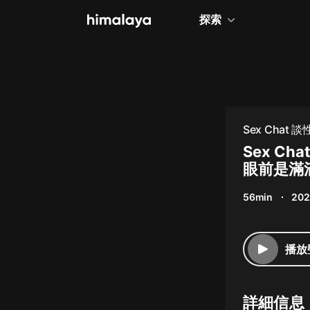
探索
全部
小說
個人成長
Sex Chat 
相聲評書
Sex C
眼前是滿滿
兒童
56min
202
歷史
情感治愈
播放
健康養生
商業財經
詳細信息
廣播劇