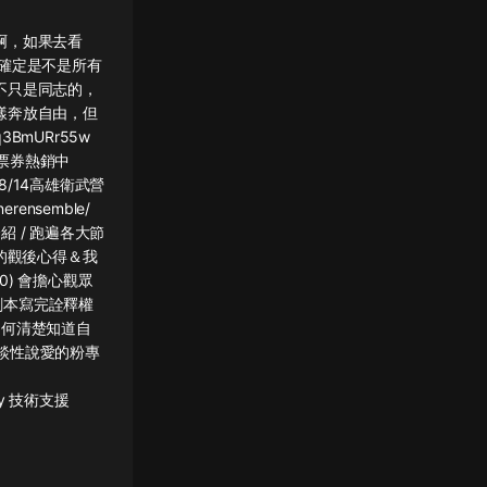
啊，如果去看
確定是不是所有
不只是同志的，
樣奔放自由，但
BmURr55w
 票券熱銷中
12-8/14高雄衛武營
rensemble/
啟運 介紹 / 跑遍各大節
森的觀後心得＆我
0) 會擔心觀眾
 劇本寫完詮釋權
 如何清楚知道自
性說愛的粉專 ️
ry 技術支援 ️