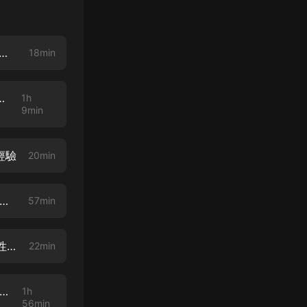
03 臺北的某個人：因疫情分隔只能電愛，剛在一起真的能信任對方不會去找異性嗎？
18min
 養兒防老？《不當媽會怎樣？：無後生活的N種可能》
1h
9min
經驗
20min
Chat podcast #86 泛性戀是什麼？有出櫃的必要嗎？泛性戀好輕鬆快樂，比較沒有共同困境？
57min
寫性給我 #101 臺北的 Pingu：性慾多強才是合理呢？伴侶身材真的會影響性慾嗎？
22min
Chat podcast #85 五位來自臺灣各地的高中生，他們在乎性的什麼？ ft. 網路性世代 團隊
1h
56min