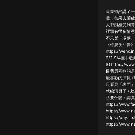
懸疑
這集雖然講了一
戲，如果去讀啟
科幻
人都能感受到背
裡頭有很多情慾
好書精講
不只是一場夢。 （
外語
《仲夏夜汁夢》
https://wen
耽美
9/2-9/4臺中歌劇
IG https://w
認知思維
目我最喜歡的是澀
最喜歡的演員 (
人文
只看見「表面」的
音樂
就給演員了 / 
己要什麼：認真（
粵語
https://www.f
https://www
頭條
https://pay.fi
娛樂
https://www.i