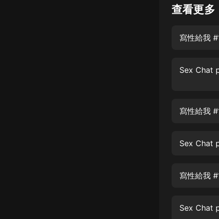
經典名著
查看更多
人物傳記
電影
生活
英語
日語
寫性給我 
課程
少兒教育
二次元
教育培訓
IT科技
汽車