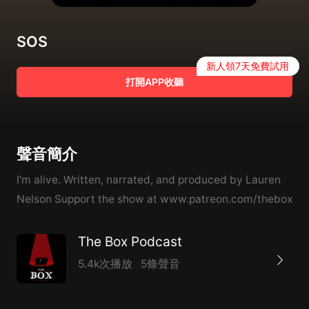
SOS
新人領7天免費試用
打開APP收聽
聲音簡介
I'm alive. Written, narrated, and produced by Lauren
Nelson Support the show at www.patreon.com/thebox
The Box Podcast
5.4k次播放
5條聲音