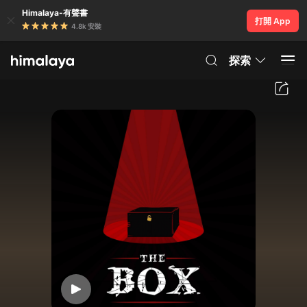
Himalaya-有聲書
打開 App
4.8k 安裝
探索