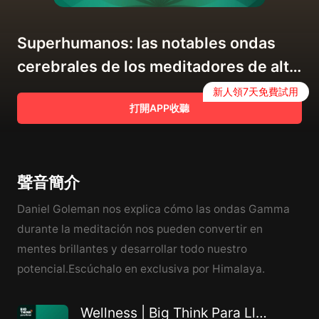
Superhumanos: las notables ondas
cerebrales de los meditadores de alto
nivel
新人領7天免費試用
打開APP收聽
聲音簡介
Daniel Goleman nos explica cómo las ondas Gamma
durante la meditación nos pueden convertir en
mentes brillantes y desarrollar todo nuestro
potencial.Escúchalo en exclusiva por Himalaya.
Wellness | Big Think Para Llevar