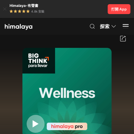
Himalaya-有聲書
打開 App
4.8k 安裝
探索