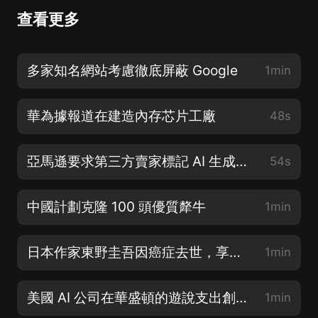
查看更多
多家知名網站考慮徹底屏蔽 Google
1min
華為據報道在建造內存芯片工廠
48s
亞馬遜要求第三方賣家標記 AI 生成圖像
54s
中國計劃克隆 100 頭優質犛牛
1min
日本作家東野圭吾因癌症去世，享年 68 歲
1min
美國 AI 公司在華盛頓的遊說支出創下記錄
1min