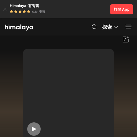
Himalaya-有聲書
打開 App
4.8k 安裝
探索