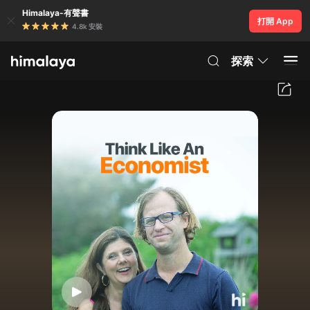
Himalaya-有聲書
打開 App
4.8k 安裝
探索