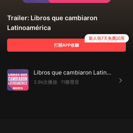
Trailer: Libros que cambiaron
Latinoamérica
新人領7天免費試用
打開APP收聽
Libros que cambiaron Latinoamérica
3.9k次播放
11條聲音