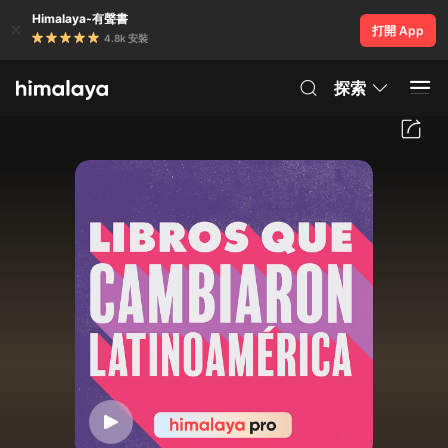
Himalaya-有聲書
打開 App
4.8k 安裝
探索