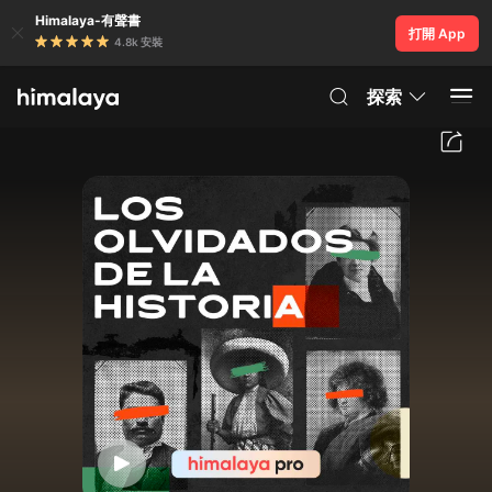
Himalaya-有聲書
打開 App
4.8k 安裝
探索