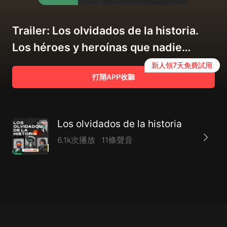
Trailer: Los olvidados de la historia.
Los héroes y heroínas que nadie
recuerda.
新人領7天免費試用
打開APP收聽
Los olvidados de la historia
6.1k次播放
11條聲音