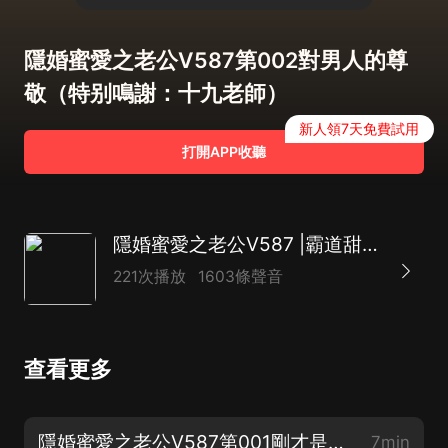
隱婚蜜愛之老公V587第002對男人的尊
敬（特别鳴謝：十九老師）
新人領7天免費試用
打開APP收聽
隱婚蜜愛之老公V587 |霸道甜寵|精品多人有聲劇
221次播放
1603條聲音
查看更多
隱婚蜜愛之老公V587第001剛才是你在罵我（求訂閱+五星好評！）
7min