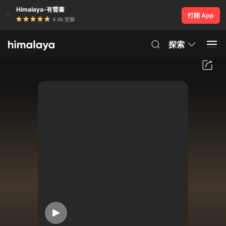
Himalaya-有聲書
打開 App
4.8k 安裝
探索