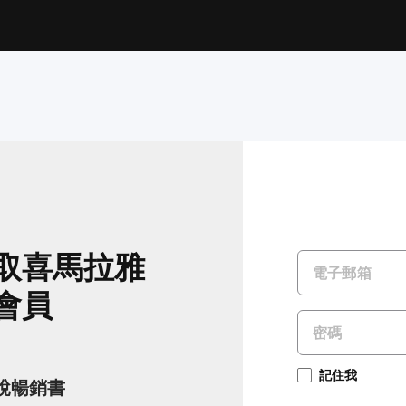
取喜馬拉雅
會員
記住我
小說暢銷書