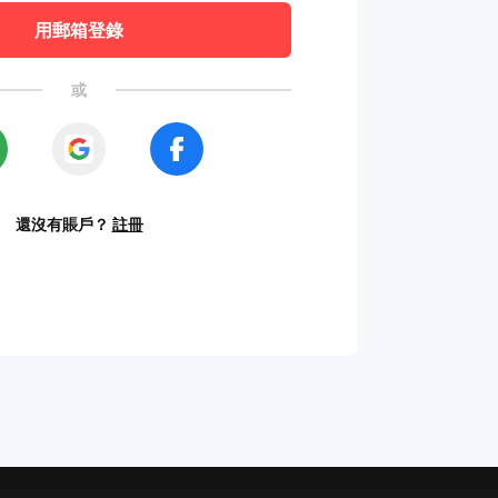
用郵箱登錄
或
還沒有賬戶？
註冊