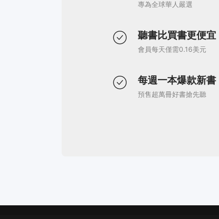
專為全球華人嚴選
聽書比買書更便宜
會員每天僅需0.16美元
每週一本爆款新書
預售超萬冊好書搶先聽