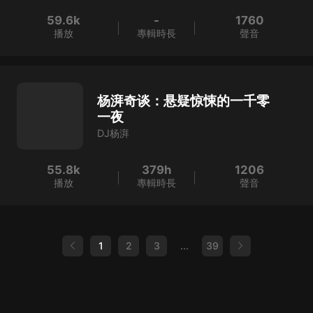
59.6k
-
1760
播放
專輯時長
聲音
杨湃奇谈：悬疑惊悚的一千零
一夜
DJ杨湃
55.8k
379h
1206
播放
專輯時長
聲音
1
2
3
...
39