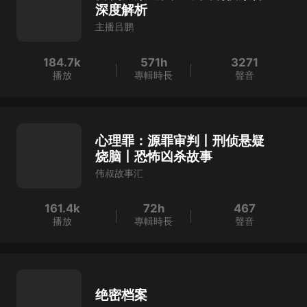
深度解析
主播吕鹏
184.7k
571h
3271
播放
專輯時長
聲音
心理罪：源罪审判丨刑侦悬疑
烧脑丨恐怖凶杀故事
伟叔故事汇
161.4k
72h
467
播放
專輯時長
聲音
绝密档案