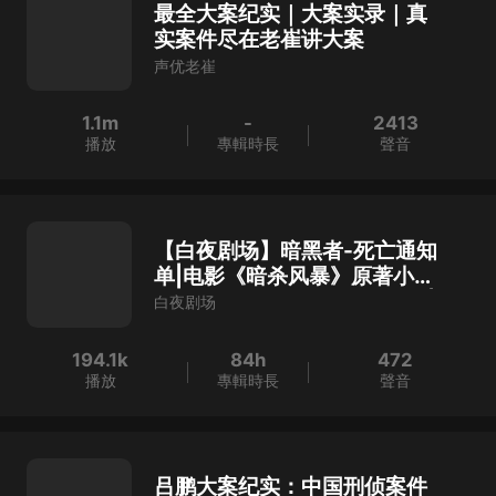
最全大案纪实｜大案实录｜真
实案件尽在老崔讲大案
声优老崔
1.1m
-
2413
播放
專輯時長
聲音
【白夜剧场】暗黑者-死亡通知
单|电影《暗杀风暴》原著小说|
古天乐、张智霖、吴镇宇主演|
白夜剧场
周浩晖作品| 高智商犯罪
194.1k
84h
472
播放
專輯時長
聲音
吕鹏大案纪实：中国刑侦案件