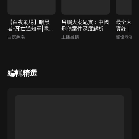
【白夜劇場】暗黑
呂鵬大案紀實：中國
最全大案
者-死亡通知單|電影
刑偵案件深度解析
實錄｜真
《暗殺風暴》原著小
老崔講大
白夜劇場
主播呂鵬
聲優老崔
說|古天樂、張智
霖、吳鎮宇主演|週
浩暉作品| 高智商犯
罪
編輯精選