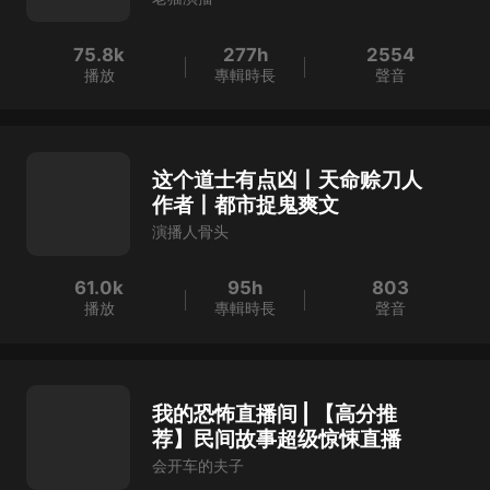
75.8k
277h
2554
播放
專輯時長
聲音
这个道士有点凶丨天命赊刀人
作者丨都市捉鬼爽文
演播人骨头
61.0k
95h
803
播放
專輯時長
聲音
我的恐怖直播间 | 【高分推
荐】民间故事超级惊悚直播
会开车的夫子