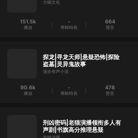
大碗文化
151.5k
-
664
播放
專輯時長
聲音
探龙|寻龙天师|悬疑恐怖|探险
盗墓|灵异鬼故事
漫步有声小说
90.6k
-
478
播放
專輯時長
聲音
刑凶密码|老猫演播领衔多人有
声剧|书旗高分推理悬疑
老猫演播